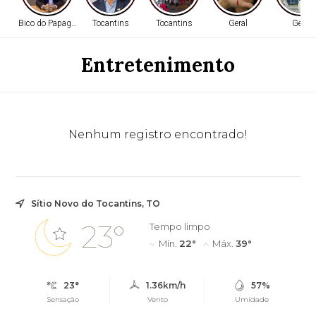
Bico do Papagaio
Tocantins
Tocantins
Geral
Geral
Entretenimento
Nenhum registro encontrado!
Sítio Novo do Tocantins, TO
23°
Tempo limpo
Mín.
22°
Máx.
39°
23°
1.36km/h
57%
Sensação
Vento
Umidade