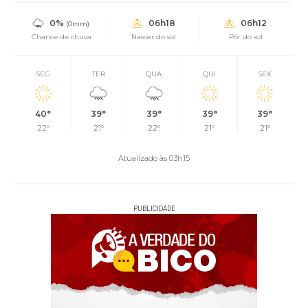
0%
06h18
06h12
(0mm)
Chance de chuva
Nascer do sol
Pôr do sol
SEG
TER
QUA
QUI
SEX
40°
39°
39°
39°
39°
22°
21°
22°
21°
21°
Atualizado às 03h15
PUBLICIDADE