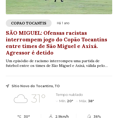
COPAO TOCANTIS
Há 1 ano
SÃO MIGUEL: Ofensas racistas
interrompem jogo do Copão Tocantins
entre times de São Miguel e Axixá.
Agressor é detido
Um episódio de racismo interrompeu uma partida de
futebol entre os times de São Miguel e Axixá, válida pelo
Copão Tocantins, realizada neste domingo, 18, no estádio de
São Miguel, região do Bico do Papagaio. O jogo foi
encerrado antes do tempo regulamentar após um torcedor,
posicionado nas imediações do campo, proferir diversas e
Sítio Novo do Tocantins, TO
continuas ofensas racistas contra o bandeirinha da partida.
31°
Tempo nublado
Mín.
20°
Máx.
38°
30°
2.9km/h
36%