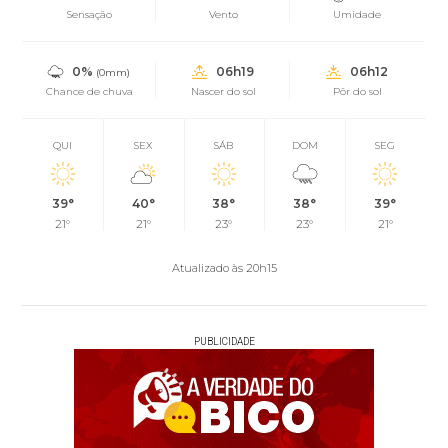
Sensação
Vento
Umidade
0%
06h19
06h12
(0mm)
Chance de chuva
Nascer do sol
Pôr do sol
QUI
SEX
SÁB
DOM
SEG
39°
40°
38°
38°
39°
21°
21°
23°
23°
21°
Atualizado às 20h15
PUBLICIDADE