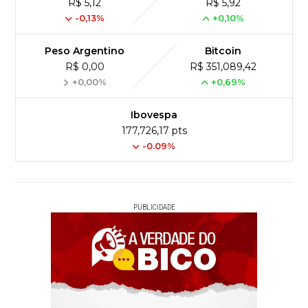
R$ 5,12
R$ 5,92
-0,13%
+0,10%
Peso Argentino
Bitcoin
R$ 0,00
R$ 351,089,42
+0,00%
+0,69%
Ibovespa
177,726,17 pts
-0.09%
PUBLICIDADE