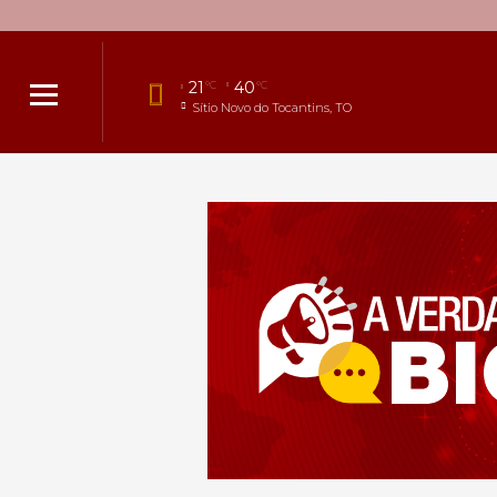
21
40
°C
°C
Sítio Novo do Tocantins, TO