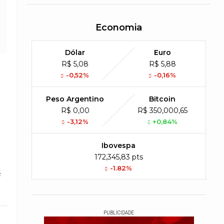
Economia
Dólar
Euro
R$ 5,08
R$ 5,88
-0,52%
-0,16%
Peso Argentino
Bitcoin
R$ 0,00
R$ 350,000,65
-3,12%
+0,84%
Ibovespa
172,345,83 pts
-1.82%
e
PUBLICIDADE