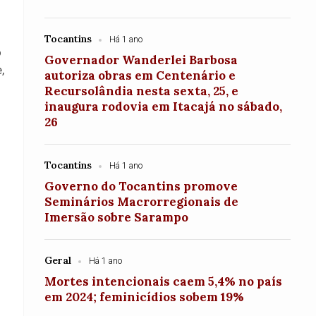
Tocantins
Há 1 ano
o
Governador Wanderlei Barbosa
,
autoriza obras em Centenário e
Recursolândia nesta sexta, 25, e
inaugura rodovia em Itacajá no sábado,
26
Tocantins
Há 1 ano
Governo do Tocantins promove
Seminários Macrorregionais de
Imersão sobre Sarampo
Geral
Há 1 ano
Mortes intencionais caem 5,4% no país
em 2024; feminicídios sobem 19%