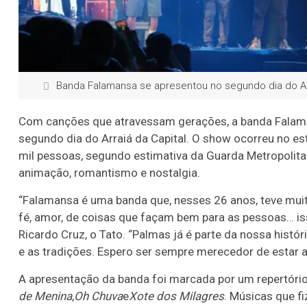
Banda Falamansa se apresentou no segundo dia do Arr
Com canções que atravessam gerações, a banda Falamans
segundo dia do Arraiá da Capital. O show ocorreu no es
mil pessoas, segundo estimativa da Guarda Metropolit
animação, romantismo e nostalgia.
“Falamansa é uma banda que, nesses 26 anos, teve muit
fé, amor, de coisas que façam bem para as pessoas… iss
Ricardo Cruz, o Tato. “Palmas já é parte da nossa histó
e as tradições. Espero ser sempre merecedor de estar a
A apresentação da banda foi marcada por um repertóri
de Menina
,
Oh Chuva
e
Xote dos Milagres
. Músicas que f