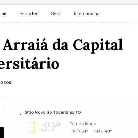
iais
Esportes
Geral
Internacional
Arraiá da Capital
ersitário
dosos
Sítio Novo do Tocantins, TO
39°
Tempo limpo
Mín.
21°
Máx.
40°