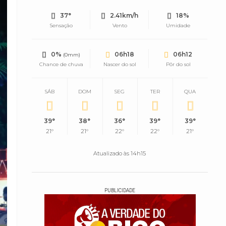
37°
2.41km/h
18%
Sensação
Vento
Umidade
0%
06h18
06h12
(0mm)
Chance de chuva
Nascer do sol
Pôr do sol
SÁB
DOM
SEG
TER
QUA
39°
38°
36°
39°
39°
21°
21°
22°
22°
21°
Atualizado às 14h15
PUBLICIDADE