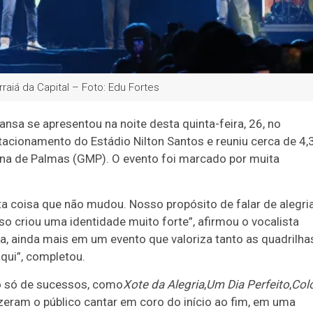
aiá da Capital – Foto: Edu Fortes
a se apresentou na noite desta quinta-feira, 26, no
tacionamento do Estádio Nilton Santos e reuniu cerca de 4,
ana de Palmas (GMP). O evento foi marcado por muita
a coisa que não mudou. Nosso propósito de falar de alegria
o criou uma identidade muito forte”, afirmou o vocalista
ria, ainda mais em um evento que valoriza tanto as quadrilha
qui”, completou.
o só de sucessos, como
Xote da Alegria
,
Um Dia Perfeito
,
Col
izeram o público cantar em coro do início ao fim, em uma