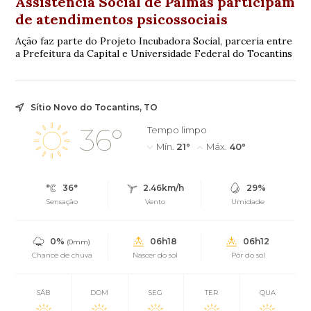
Assistência Social de Palmas participam
de atendimentos psicossociais
Ação faz parte do Projeto Incubadora Social, parceria entre
a Prefeitura da Capital e Universidade Federal do Tocantins
Sítio Novo do Tocantins, TO
36°
Tempo limpo
Mín.
21°
Máx.
40°
36°
2.46km/h
29%
Sensação
Vento
Umidade
0%
06h18
06h12
(0mm)
Chance de chuva
Nascer do sol
Pôr do sol
SÁB
DOM
SEG
TER
QUA