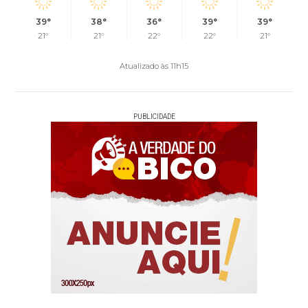
39°
38°
36°
39°
39°
21°
21°
22°
22°
21°
Atualizado às 11h15
PUBLICIDADE