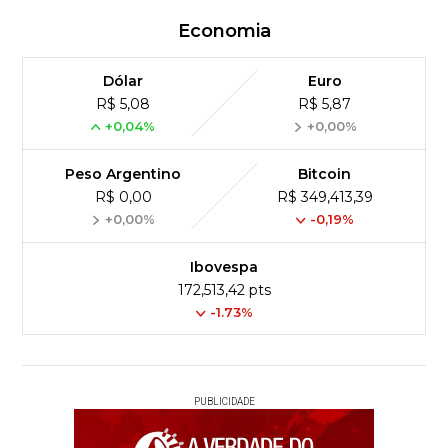
Economia
Dólar
Euro
R$ 5,08
R$ 5,87
+0,04%
+0,00%
Peso Argentino
Bitcoin
R$ 0,00
R$ 349,413,39
+0,00%
-0,19%
Ibovespa
172,513,42 pts
-1.73%
PUBLICIDADE