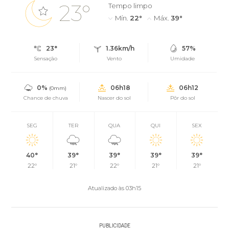
23°
Tempo limpo
Mín.
22°
Máx.
39°
23°
1.36km/h
57%
Sensação
Vento
Umidade
0%
06h18
06h12
(0mm)
Chance de chuva
Nascer do sol
Pôr do sol
SEG
TER
QUA
QUI
SEX
40°
39°
39°
39°
39°
22°
21°
22°
21°
21°
Atualizado às 03h15
PUBLICIDADE