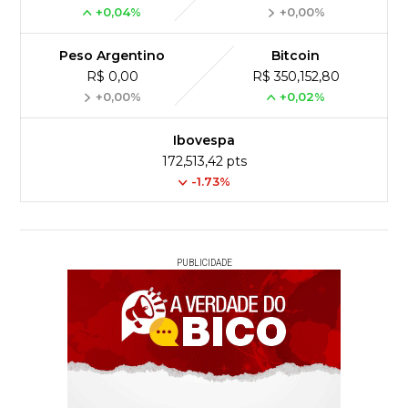
+0,04%
+0,00%
Peso Argentino
Bitcoin
R$ 0,00
R$ 350,152,80
+0,00%
+0,02%
Ibovespa
172,513,42 pts
-1.73%
PUBLICIDADE