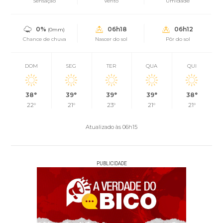
Sensação
Vento
Umidade
0%
06h18
06h12
(0mm)
Chance de chuva
Nascer do sol
Pôr do sol
DOM
SEG
TER
QUA
QUI
38°
39°
39°
39°
38°
22°
21°
23°
21°
21°
Atualizado às 06h15
PUBLICIDADE