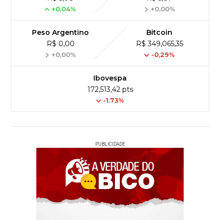
+0,04%
+0,00%
Peso Argentino
Bitcoin
R$ 0,00
R$ 349,065,35
+0,00%
-0,29%
Ibovespa
172,513,42 pts
-1.73%
PUBLICIDADE