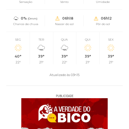
Sensação
Vento
Umidade
0%
06h18
06h12
(0mm)
Chance de chuva
Nascer do sol
Pôr do sol
SEG
TER
QUA
QUI
SEX
40°
39°
39°
39°
39°
22°
21°
22°
21°
21°
Atualizado às 03h15
PUBLICIDADE