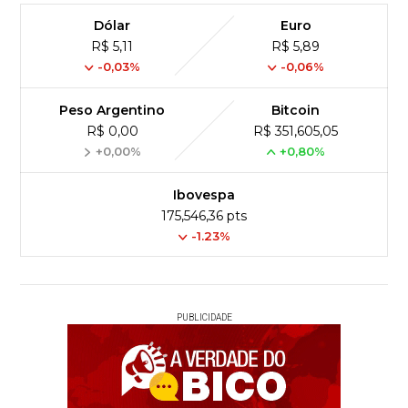
Dólar
Euro
R$ 5,11
R$ 5,89
-0,03%
-0,06%
Peso Argentino
Bitcoin
R$ 0,00
R$ 351,605,05
+0,00%
+0,80%
Ibovespa
175,546,36 pts
-1.23%
PUBLICIDADE