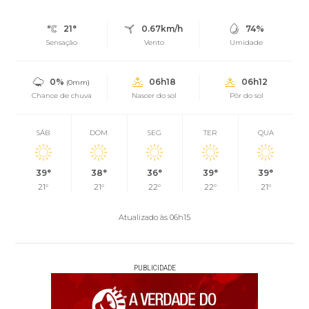
21°
0.67km/h
74%
Sensação
Vento
Umidade
0%
06h18
06h12
(0mm)
Chance de chuva
Nascer do sol
Pôr do sol
SÁB
DOM
SEG
TER
QUA
39°
38°
36°
39°
39°
21°
21°
22°
22°
21°
Atualizado às 06h15
PUBLICIDADE