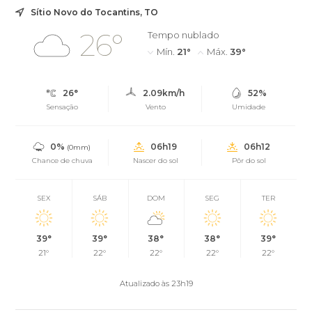
Sítio Novo do Tocantins, TO
26°
Tempo nublado
Mín.
21°
Máx.
39°
26°
2.09km/h
52%
Sensação
Vento
Umidade
0%
06h19
06h12
(0mm)
Chance de chuva
Nascer do sol
Pôr do sol
SEX
SÁB
DOM
SEG
TER
39°
39°
38°
38°
39°
21°
22°
22°
22°
22°
Atualizado às 23h19